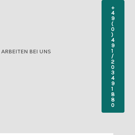
+
4
9
(
0
)
4
9
1
ARBEITEN BEI UNS
/
2
0
3
4
9
1
8
8
0